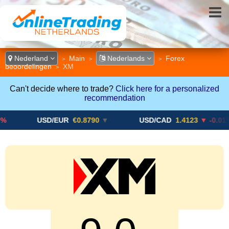
Nederland
Main
Nederlands
Forex
>
>
>
beoordelingen
XM
>
Can't decide where to trade?
Click here for a personalized
recommendation
USD/EUR
€0.8790
▼
USD/CAD
1.4123
▼ -0.01%