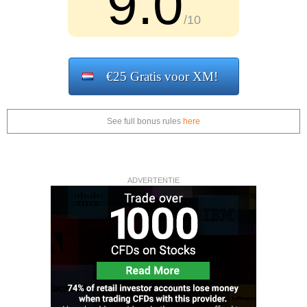
9.0
/10
€25 Gratis voor XM!
See full bonus rules
here
ADVERTENTIE