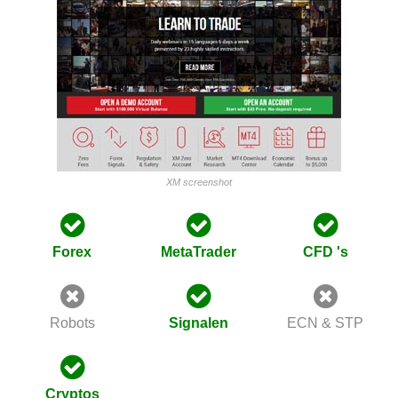
XM screenshot
Forex
MetaTrader
CFD 's
Robots
Signalen
ECN & STP
Cryptos