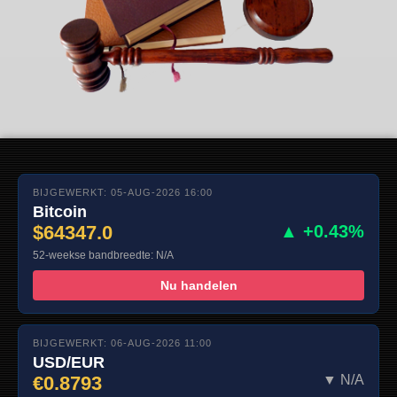
BIJGEWERKT: 05-AUG-2026 16:00
Bitcoin
$64347.0
▲ +0.43%
52-weekse bandbreedte: N/A
Nu handelen
BIJGEWERKT: 06-AUG-2026 11:00
USD/EUR
€0.8793
▼ N/A