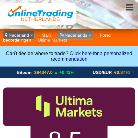
Nederland
Main
Nederlands
Forex
>
>
>
beoordelingen
Ultima Markets
>
Can't decide where to trade?
Click here for a personalized
recommendation
itcoin
$64347.0
▲ +0.43%
USD/EUR
€0.8793
▼
U