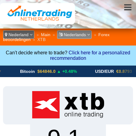
Nederland
Main
Nederlands
Forex
>
>
>
beoordelingen
XTB
>
Can't decide where to trade?
Click here for a personalized
recommendation
Bitcoin
$64846.0
▲ +0.48%
USD/EUR
€0.8793
▼