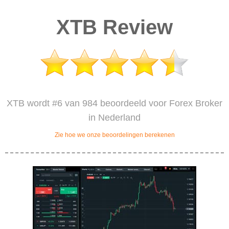
XTB Review
XTB wordt #6 van 984 beoordeeld voor Forex Broker
in Nederland
Zie hoe we onze beoordelingen berekenen