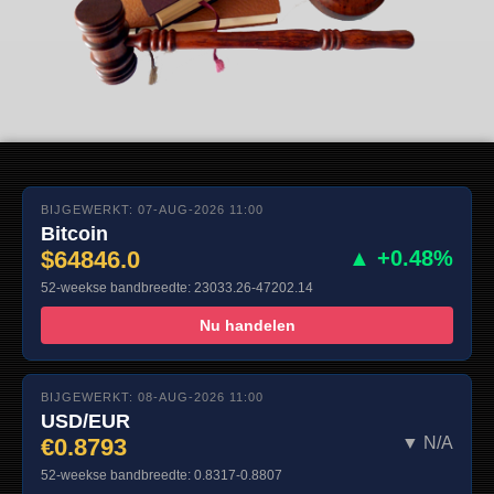
BIJGEWERKT: 07-AUG-2026 11:00
Bitcoin
$64846.0
▲ +0.48%
52-weekse bandbreedte: 23033.26-47202.14
Nu handelen
BIJGEWERKT: 08-AUG-2026 11:00
USD/EUR
€0.8793
▼ N/A
52-weekse bandbreedte: 0.8317-0.8807