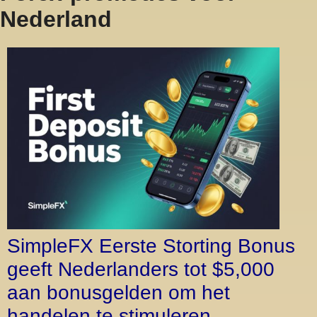
Nederland
SimpleFX Eerste Storting Bonus
geeft Nederlanders tot $5,000
aan bonusgelden om het
handelen te stimuleren