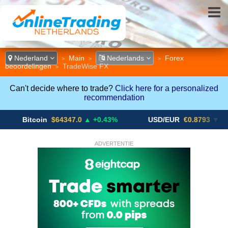
Nederland
Main
Nederlands
Forex
>
>
>
beoordelingen
TradeWise FX
>
Can't decide where to trade?
Click here for a personalized
recommendation
tcoin
$64347.0
▲ +0.43%
USD/EUR
€0.8793
▼
US
ADVERTENTIE