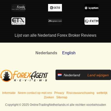
Lijst van alle Nederland Forex Broker Reviews
Nederlands
English
Nederland
Land wijzigen
Informatie
Neem contact op met ons
Privacy
Risicowaarschuwing
wettelijk
Zoeken
Sitemap
Copyright © 2025 OnlineTradingNetherlands.nl alle rechten voorbehouden