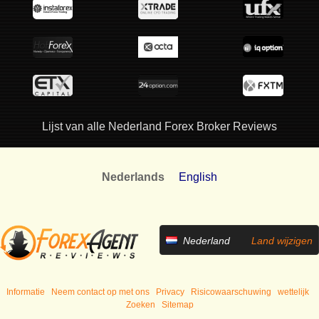
Lijst van alle Nederland Forex Broker Reviews
Nederlands
English
Nederland
Land wijzigen
Informatie
Neem contact op met ons
Privacy
Risicowaarschuwing
wettelijk
Zoeken
Sitemap