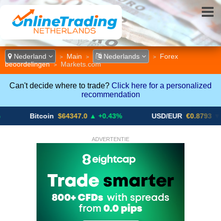
Nederland
Main
Nederlands
Forex
>
>
>
beoordelingen
Markets.com
>
Can't decide where to trade?
Click here for a personalized
recommendation
Bitcoin
$64347.0
▲ +0.43%
USD/EUR
€0.8793
▼
ADVERTENTIE