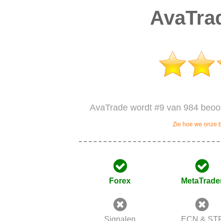
AvaTra
AvaTrade wordt #9 van 984 beoor
Zie hoe we onze 
Forex
MetaTrade
Signalen
ECN & ST