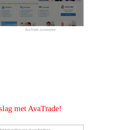
AvaTrade screenshot
slag met AvaTrade!