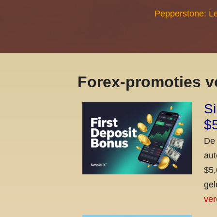
Pepperstone: Le
Forex-promoties v
Si
$
De 
aut
$5,
gel
ver