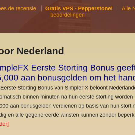
es de recensie
Gratis VPS - Pepperstone!
Alle 
beoordelingen
oor Nederland
mpleFX Eerste Storting Bonus geeft
5,000 aan bonusgelden om het hand
Eerste Storting Bonus van SimpleFX beloont Nederlande
omatisch binnen minuten na hun eerste storting worden 
000 aan bonusgelden verdienen op basis van hun stort
dig en alle gegenereerde winsten kunnen zonder bepe
der]