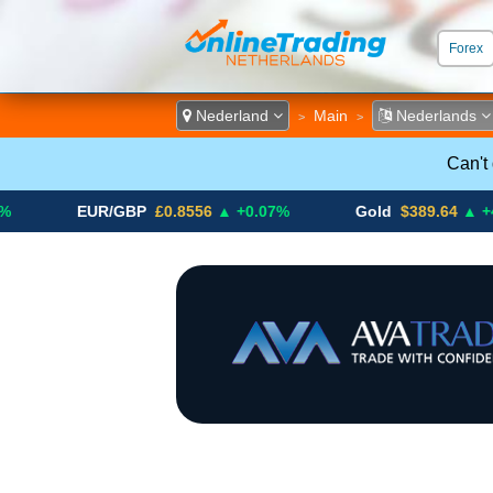
Forex
ECN &
Nederland
Main
Nederlands
>
>
Can't
EUR/GBP
£0.8556
▲ +0.07%
Gold
$389.64
▲ +4.13%