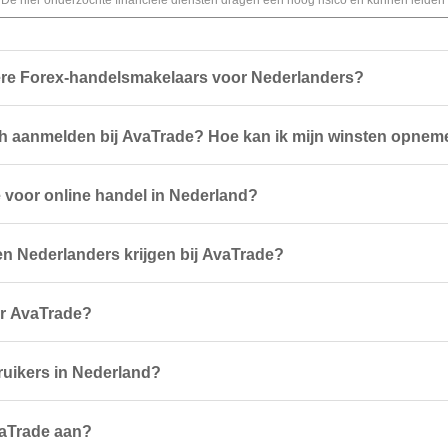
e hier onderzochte financiële diensten dragen een hoog risico en kunnen leiden to
ere Forex-handelsmakelaars voor Nederlanders?
ch aanmelden bij AvaTrade? Hoe kan ik mijn winsten opne
 voor online handel in Nederland?
 Nederlanders krijgen bij AvaTrade?
or AvaTrade?
bruikers in Nederland?
vaTrade aan?