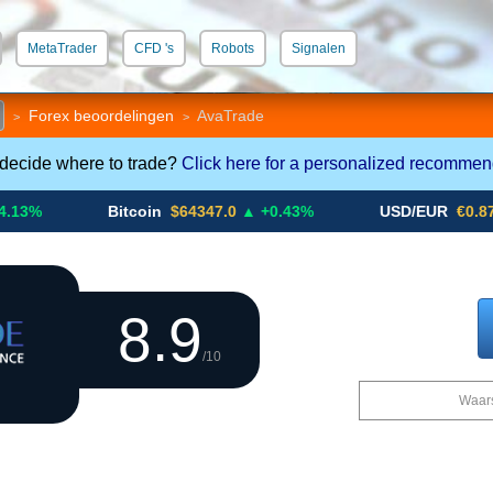
MetaTrader
CFD 's
Robots
Signalen
 STP
Cryptos
Forex beoordelingen
AvaTrade
>
>
 decide where to trade?
Click here for a personalized recommen
Bitcoin
$64347.0
▲ +0.43%
USD/EUR
€0.8793
▼
8.9
/10
Waars