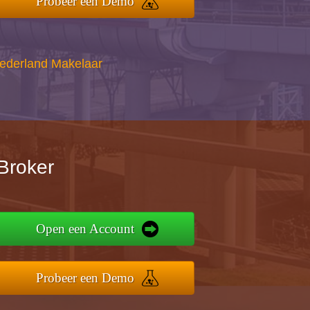
Probeer een Demo
Nederland Makelaar
Broker
Open een Account
Probeer een Demo