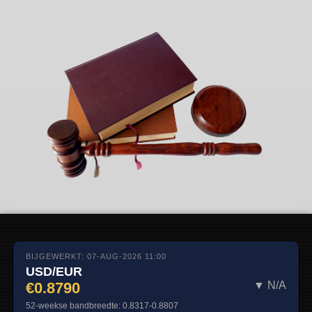
BIJGEWERKT: 07-AUG-2026 11:00
USD/EUR
€0.8790
▼ N/A
52-weekse bandbreedte: 0.8317-0.8807