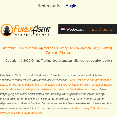
Nederlands
English
Nederland
Land wijzigen
Informatie
Neem contact op met ons
Privacy
Risicowaarschuwing
wettelijk
Zoeken
Sitemap
Copyright © 2025 OnlineTradingNetherlands.nl alle rechten voorbehouden
Disclaimer: Geheel of gedeeltelijk in een formulier of medium zonder uitdrukkelijke
schriftelijke toestemming van reproductie is verboden.
Deze website is een promotionele
functie en de site is betaald om de volgende positieve review over deze handelsplatforms -
worden deze beoordelingen niet geleverd door een onafhankelijke consument.
Deze
vergelijking site wordt ondersteund door betaling van exploitanten die op de site zijn
gerangschikt en de betaling van invloed op de volgorde van de sites weergegeven.
Algemeen risico Waarschuwing: De hier onderzochte financiële diensten dragen een hoog
risico en kunnen leiden tot het verlies van al uw fondsen.
OnlineTradingNetherlands.nl is
geverifieerd door RevampScripts