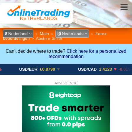
Nederland
Main
Nederlands
Forex
>
>
>
beoordelingen
Abshire-Smith
>
Can't decide where to trade?
Click here for a personalized
recommendation
USD/EUR
€0.8790
▼
USD/CAD
1.4123
▼ -0.01%
ADVERTENTIE