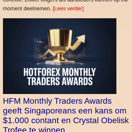
moment deelnemen.
[Lees verder]
HFM Monthly Traders Awards
geeft Singaporeans een kans om
$1.000 contant en Crystal Obelisk
Trofee te winnen